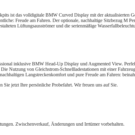
ckpits ist das volldigitale BMW Curved Display mit der aktualisiert
sentliche: Freude am Fahren. Der optionale, nachhaltige Sitzbezug M P
estalteten Lüftungsausströmer und die serienmäßige Wasserfallbeleucht
fessional inklusive BMW Head‑Up Display und Augmented View. Perfe
on. Die Nutzung von Gleichstrom‑Schnellladestationen mit einer Fahrzeu
 nachhaltigen Langstreckenkomfort und pure Freude am Fahren: beinah
ie jetzt Ihre persönliche Probefahrt. Wir freuen uns auf Sie.
tungen. Zwischenverkauf, Änderungen und Irrtümer vorbehalten.