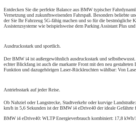
Entdecken Sie die perfekte Balance aus BMW typischer Fahrdynamik,
Vernetzung und zukunftsweisenden Fahrspaß. Besonders beliebte un
der Sie Ihr Fahrzeug 5G‑fähig machen und so für die bestmögliche K
Assistenzsysteme wie beispielsweise dem Parking Assistant Plus und
Der BMW i4 ist außergewöhnlich ausdrucksstark und selbstbewusst. S
echter Blickfang ist auch die markante Front mit den neu gestaltet
Funktion und dazugehörigen Laser‑Rückleuchten wählbar: Von Lasern
Ob Nahziel oder Langstrecke, Stadtverkehr oder kurvige Landstraße:
km/h in 5,6 Sekunden ist der BMW i4 eDrive40 der ideale Gefährte f
BMW i4 eDrive40: WLTP Energieverbrauch kombiniert: 17,8 kWh/