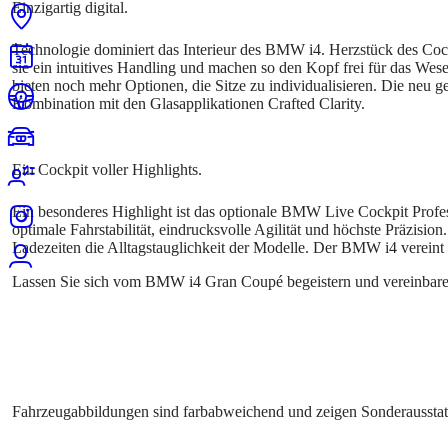
Technologie dominiert das Interieur des BMW i4. Herzstück des Co
sie ein intuitives Handling und machen so den Kopf frei für das We
bieten noch mehr Optionen, die Sitze zu individualisieren. Die neu g
Kombination mit den Glasapplikationen Crafted Clarity.
Ein besonderes Highlight ist das optionale BMW Live Cockpit Pro
optimale Fahrstabilität, eindrucksvolle Agilität und höchste Präzisi
Ladezeiten die Alltagstauglichkeit der Modelle. Der BMW i4 vereint
Lassen Sie sich vom BMW i4 Gran Coupé begeistern und vereinbaren S
Fahrzeugabbildungen sind farbabweichend und zeigen Sonderausstat