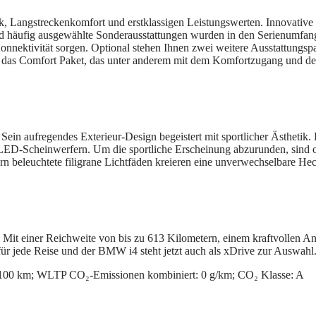
 Langstreckenkomfort und erstklassigen Leistungswerten. Innovative C
d häufig ausgewählte Sonderausstattungen wurden in den Serienumfan
onnektivität sorgen. Optional stehen Ihnen zwei weitere Ausstattungsp
 das Comfort Paket, das unter anderem mit dem Komfortzugang und der 
ein aufregendes Exterieur‑Design begeistert mit sportlicher Ästhetik.
en LED‑Scheinwerfern. Um die sportliche Erscheinung abzurunden, sind 
 beleuchtete filigrane Lichtfäden kreieren eine unverwechselbare Hec
 Mit einer Reichweite von bis zu 613 Kilometern, einem kraftvollen 
ür jede Reise und der BMW i4 steht jetzt auch als xDrive zur Auswahl
100 km; WLTP CO₂‑Emissionen kombiniert: 0 g/km; CO₂ Klasse: A